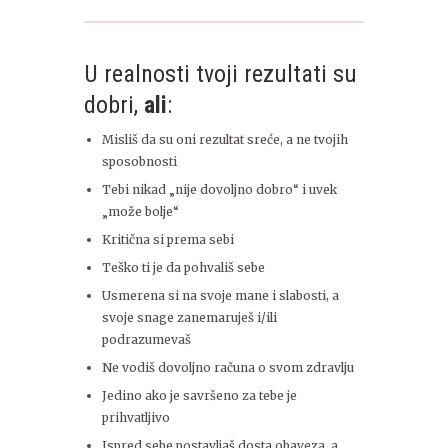
U realnosti tvoji rezultati su
dobri,
ali
:
Misliš da su oni rezultat sreće, a ne tvojih
sposobnosti
Tebi nikad „nije dovoljno dobro“ i uvek
„može bolje“
Kritična si prema sebi
Teško ti je da pohvališ sebe
Usmerena si na svoje mane i slabosti, a
svoje snage zanemaruješ i/ili
podrazumevaš
Ne vodiš dovoljno računa o svom zdravlju
Jedino ako je savršeno za tebe je
prihvatljivo
Ispred sebe postavljaš dosta obaveza, a