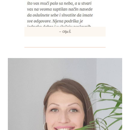
–
Olja Š.