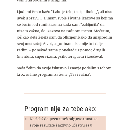
volim da podelim s drugima.
Ljudi mi često kažu “Lako je tebi, ti si psiholog”, ali nisu
uvek u pravu. I ja imam svoje životne izazove sa kojima
se borim od ranih trauma kada sam “zaključila“ da
nisam važna, do izazova na radnom mestu. Međutim,
još kao dete želela sam da otkrijem kako da unapredim
svoj unutrašnji život, a godinama kasnije to i dalje
radim – ponekad sama, ponekad uz pomoć drugih
(mentora, supervizora, psihoterapueta i koučeva).
Sada želim da svoje iskustvo i znanje podelim s tobom
kroz online program za žene „Ti si važna“.
Program
nije
za tebe ako:
Ne želiš da
preuzmeš odgovornost
za
svoje rezultate i aktivno učestvuješ u