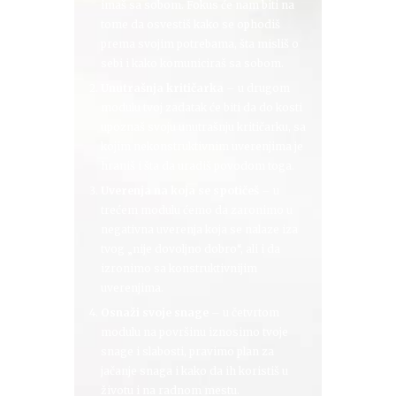
imaš sa sobom. Fokus će nam biti na
tome da osvestiš kako se ophodiš
prema svojim potrebama, šta misliš o
sebi i kako komuniciraš sa sobom.
Unutrašnja kritičarka
– u drugom
modulu tvoj zadatak će biti da do kosti
upoznaš svoju unutrašnju kritičarku, sa
kojim nekonstruktivnim uverenjima je
hraniš i šta da uradiš povodom toga.
Uverenja na koja se spotičeš
– u
trećem modulu ćemo da zaronimo u
negativna uverenja koja se nalaze iza
tvog „nije dovoljno dobro“, ali i da
izronimo sa konstruktivnijim
uverenjima.
Osnaži svoje snage
– u četvrtom
modulu na površinu iznosimo tvoje
snage i slabosti, pravimo plan za
jačanje snaga i kako da ih koristiš u
životu i na radnom mestu.