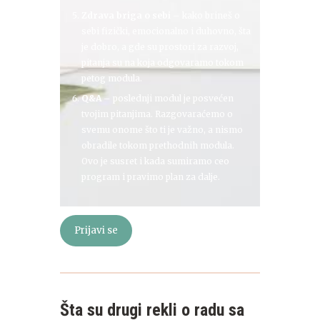
Zdrava briga o sebi
– kako brineš o
sebi fizički, emocionalno i duhovno, šta
je dobro, a gde su prostori za razvoj,
pitanja su na koja odgovaramo tokom
petog modula.
Q&A
– poslednji modul je posvećen
tvojim pitanjima. Razgovaraćemo o
svemu onome što ti je važno, a nismo
obradile tokom prethodnih modula.
Ovo je susret i kada sumiramo ceo
program i pravimo plan za dalje.
Prijavi se
Šta su drugi rekli o radu sa