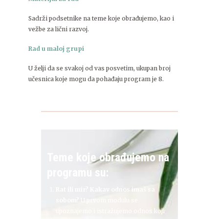
Sadrži podsetnike na teme koje obrađujemo, kao i
vežbe za lični razvoj.
Rad u maloj grupi
U želji da se svakoj od vas posvetim, ukupan broj
učesnica koje mogu da pohađaju program je 8.
Teme koje obrađujemo na
programu su:
Rat ili mir? Kakav odnos imaš sa
sobom?
U prvom modulu se
upoznajemo i istražujemo odnos koji