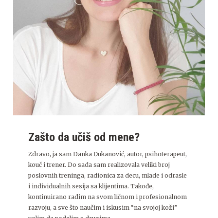
Zašto da učiš od mene?
Zdravo, ja sam Danka Đukanović, autor, psihoterapeut,
kouč i trener. Do sada sam realizovala veliki broj
poslovnih treninga, radionica za decu, mlade i odrasle
i individualnih sesija sa klijentima. Takođe,
kontinuirano radim na svom ličnom i profesionalnom
razvoju, a sve što naučim i iskusim “na svojoj koži”