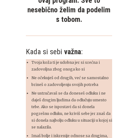
ovaj program. Sve to
nesebično želim da podelim
s tobom.
Kada si sebi
važna
:
Tvoja koža ti je udobna jer si srećna i
zadovoljna zbog onoga ko si
Ne očekuješ od drugih, već se samostalno
brineš o zadovoljenju svojih potreba
Ne ustručavaš se da doneseš odluku i ne
daješ drugim ljudima da odlučuju umesto
tebe. Ako se ispostavi da si donela
pogrešnu odluku, ne kriviš sebe jer znaš da
si donela najbolju odluku u situaciji u kojoj si
se nalazila.
Imaš bolje i iskrenije odnose sa drugima,