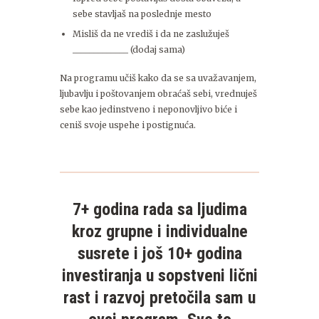
sebe stavljaš na poslednje mesto
Misliš da ne vrediš i da ne zaslužuješ
_____________ (dodaj sama)
Na programu učiš kako da se sa uvažavanjem,
ljubavlju i poštovanjem obraćaš sebi, vrednuješ
sebe kao jedinstveno i neponovljivo biće i
ceniš svoje uspehe i postignuća.
7+ godina rada sa ljudima
kroz grupne i individualne
susrete i još 10+ godina
investiranja u sopstveni lični
rast i razvoj pretočila sam u