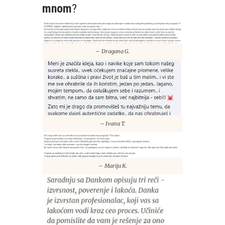
mnom
?
–
Dragana G.
–
Ivana T.
–
Marija K.