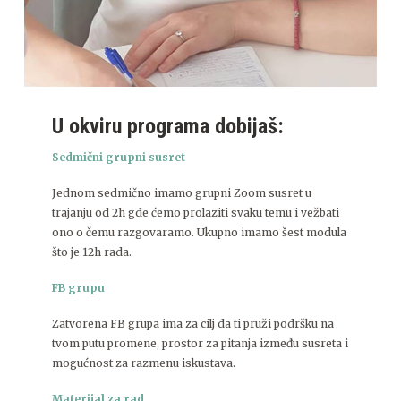
U okviru programa dobijaš:
Sedmični grupni susret
Jednom sedmično imamo grupni Zoom susret u
trajanju od 2h gde ćemo prolaziti svaku temu i vežbati
ono o čemu razgovaramo. Ukupno imamo šest modula
što je 12h rada.
FB grupu
Zatvorena FB grupa ima za cilj da ti pruži podršku na
tvom putu promene, prostor za pitanja između susreta i
mogućnost za razmenu iskustava.
Materijal za rad