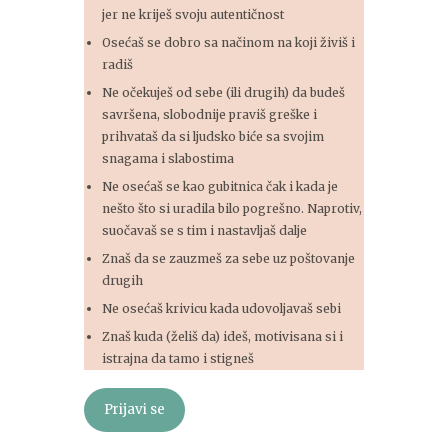
jer ne kriješ svoju autentičnost
Osećaš se dobro sa načinom na koji živiš i
radiš
Ne očekuješ od sebe (ili drugih) da budeš
savršena, slobodnije praviš greške i
prihvataš da si ljudsko biće sa svojim
snagama i slabostima
Ne osećaš se kao gubitnica čak i kada je
nešto što si uradila bilo pogrešno. Naprotiv,
suočavaš se s tim i nastavljaš dalje
Znaš da se zauzmeš za sebe uz poštovanje
drugih
Ne osećaš krivicu kada udovoljavaš sebi
Znaš kuda (želiš da) ideš, motivisana si i
istrajna da tamo i stigneš
Prijavi se