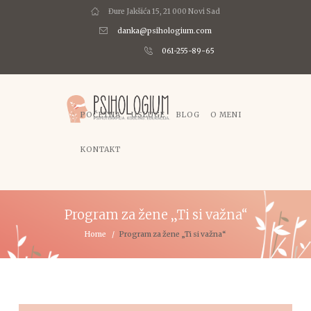
Đure Jakšića 15, 21 000 Novi Sad
danka@psihologium.com
061-255-89-65
POČETNA
USLUGE
BLOG
O MENI
KONTAKT
Program za žene „Ti si važna“
Home
Program za žene „Ti si važna“