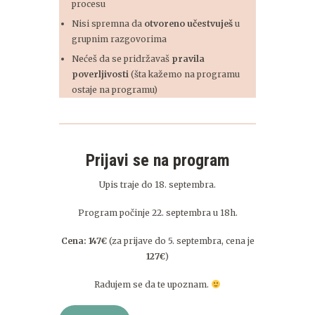
procesu
Nisi spremna da
otvoreno učestvuješ
u
grupnim razgovorima
Nećeš da se pridržavaš
pravila
poverljivosti
(šta kažemo na programu
ostaje na programu)
Prijavi se na program
Upis traje do 18. septembra.
Program počinje 22. septembra u 18h.
Cena: 147€
(za prijave do 5. septembra, cena je
127€
)
Radujem se da te upoznam.