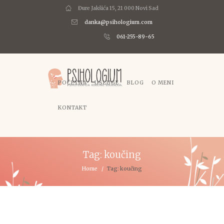
Đure Jakšića 15, 21 000 Novi Sad
danka@psihologium.com
061-255-89-65
POČETNA
USLUGE
BLOG
O MENI
KONTAKT
Tag: koučing
Home
Tag: koučing