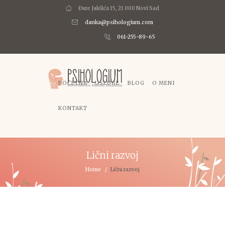
Đure Jakšića 15, 21 000 Novi Sad
danka@psihologium.com
061-255-89-65
POČETNA
USLUGE
BLOG
O MENI
KONTAKT
Lični razvoj
Home
Lični razvoj