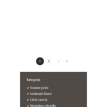
26. SEPTEMBER 2017.
0
0
Šta kao programer možeš da dobiješ od
psihoterapije?
Već nekoliko godina, svakodnevno, pratim
svet programera. Pretežno ih viđam u njihovo
slobodno vreme ili nekim neobaveznim
povodom kada uz kafu...
Pročitaj više
1
2
Kategorije
Danine priče
Istaknuti članci
Lični razvoj
Mentalno zdravlje