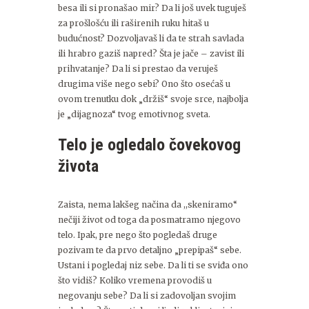
besa ili si pronašao mir? Da li još uvek tuguješ
za prošlošću ili raširenih ruku hitaš u
budućnost? Dozvoljavaš li da te strah savlada
ili hrabro gaziš napred? Šta je jače – zavist ili
prihvatanje? Da li si prestao da veruješ
drugima više nego sebi? Ono što osećaš u
ovom trenutku dok „držiš“ svoje srce, najbolja
je „dijagnoza“ tvog emotivnog sveta.
Telo je ogledalo čovekovog
života
Zaista, nema lakšeg načina da ,,skeniramo“
nečiji život od toga da posmatramo njegovo
telo. Ipak, pre nego što pogledaš druge
pozivam te da prvo detaljno „prepipaš“ sebe.
Ustani i pogledaj niz sebe. Da li ti se sviđa ono
što vidiš? Koliko vremena provodiš u
negovanju sebe? Da li si zadovoljan svojim