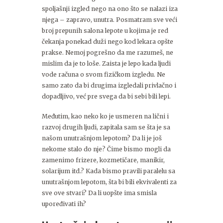
spoljašnji izgled nego na ono što se nalazi iza
njega – zapravo, unutra. Posmatram sve veći
broj prepunih salona lepote u kojima je red
čekanja ponekad duži nego kod lekara opšte
prakse. Nemoj pogrešno da me razumeš, ne
mislim da je to loše. Zaista je lepo kada ljudi
vode računa o svom fizičkom izgledu. Ne
samo zato da bi drugima izgledali privlačno i
dopadljivo, već pre svega da bi sebi bili lepi.
Međutim, kao neko ko je usmeren na lični i
razvoj drugih ljudi, zapitala sam se šta je sa
našom unutrašnjom lepotom? Da li je još
nekome stalo do nje? Čime bismo mogli da
zamenimo frizere, kozmetičare, manikir,
solarijum itd.? Kada bismo pravili paralelu sa
unutrašnjom lepotom, šta bi bili ekvivalenti za
sve ove stvari? Da li uopšte ima smisla
upoređivati ih?