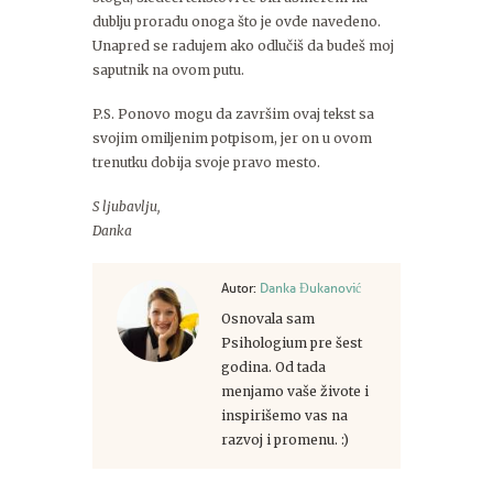
dublju proradu onoga što je ovde navedeno.
Unapred se radujem ako odlučiš da budeš moj
saputnik na ovom putu.
P.S. Ponovo mogu da završim ovaj tekst sa
svojim omiljenim potpisom, jer on u ovom
trenutku dobija svoje pravo mesto.
S ljubavlju,
Danka
Autor:
Danka Đukanović
Osnovala sam
Psihologium pre šest
godina. Od tada
menjamo vaše živote i
inspirišemo vas na
razvoj i promenu. :)