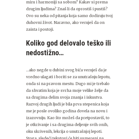
miru i harmoniji sa sobom? Kakav si prema
drugim ljudima? Znaš li da oprostiš i pustiš?
Ovo su neka od pitanja koja samo dodiruju tvoj
duhovni život. Naravno, ako veruješ da on
zaista i postoji.
Koliko god delovalo teško ili
nedostižno…
…ako negde u dubini svog bića veruješ da je
vredno ulagati i boriti se za unutrašnju lepotu,
onda si na pravom mestu. Dugo mi je trebalo
da shvatim koja je svrha moje velike želje da
sa drugima delim svoja znanja i iskustva.
Razvoj drugih ljudi je bila prva stepenica koja
me je posle ovoliko godina dovela na novu i
izazovniju. Kao što možeš da pretpostaviš, to
je otkrivanje i sa drugima deljenje svih onih,
oku skrivenih, lekcija o unutrašnjoj lepoti.
Stoga, sledeći tekstovi će biti usmereni na