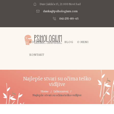
Đure Jakšića 15, 21 000 Novi Sad
danka@psihologium.com
061-255-89-65
POČETNA
USLUGE
BLOG
O MENI
KONTAKT
Najlepše stvari su očima teško
vidljive
Home
Lični razvoj
Najlepše stvari su očima teško vidljive