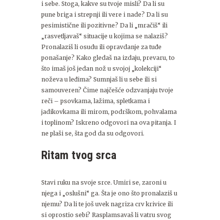
i sebe. Stoga, kakve su tvoje misli? Da li su
pune briga i strepnji ili vere i nade? Da li su
pesimistične ili pozitivne? Da li „mračiš“ ili
„rasvetljavaš“ situacije u kojima se nalaziš?
Pronalaziš li osudu ili opravdanje za tuđe
ponašanje? Kako gledaš na izdaju, prevaru, to
što imaš još jedan nož u svojoj „kolekciji“
noževa u leđima? Sumnjaš li u sebe ili si
samouveren? Čime najčešće odzvanjaju tvoje
reči – psovkama, lažima, spletkama i
jadikovkama ili mirom, podrškom, pohvalama
i toplinom? Iskreno odgovori na ova pitanja. I
ne plaši se, šta god da su odgovori.
Ritam tvog srca
Stavi ruku na svoje srce. Umiri se, zaroni u
njega i „oslušni“ ga. Šta je ono što pronalaziš u
njemu? Da li te još uvek nagriza crv krivice ili
si oprostio sebi? Rasplamsavaš li vatru svog