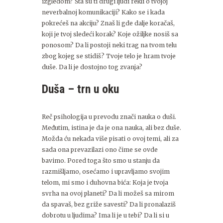
izgledom? Šta su ti drugi ljudi rekli o tvojoj
neverbalnoj komunikaciji? Kako se i kada
pokrećeš na akciju? Znaš li gde dalje koračaš,
koji je tvoj sledeći korak? Koje ožiljke nosiš sa
ponosom? Da li postoji neki trag na tvom telu
zbog kojeg se stidiš? Tvoje telo je hram tvoje
duše. Da li je dostojno tog zvanja?
Duša – trn u oku
Reč psihologija u prevodu znači nauka o duši.
Međutim, istina je da je ona nauka, ali bez duše.
Možda ću nekada više pisati o ovoj temi, ali za
sada ona prevazilazi ono čime se ovde
bavimo. Pored toga što smo u stanju da
razmišljamo, osećamo i upravljamo svojim
telom, mi smo i duhovna bića: Koja je tvoja
svrha na ovoj planeti? Da li možeš sa mirom
da spavaš, bez griže savesti? Da li pronalaziš
dobrotu u ljudima? Ima li je u tebi? Da li si u