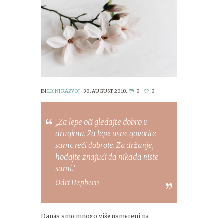
IN
LIČNI RAZVOJ
30. AUGUST 2018.
0
0
„Za lepe oči gledajte dobro u
drugima. Za lepe usne govorite
samo reči dobrote. Za držanje,
hodajte znajući da nikada niste
sami.“
Odri Hepbern
Danas smo mnogo više usmereni na