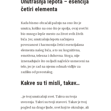
Unutrašnja lepota – esencija
četiri elementa
Kada bismo obraćali pažnju na ono što je
unutra, koliko na ono što je spolja, ovaj svet bi
bio mnogo lepše mesto za život svih živih
bića. Jer, unutrašnju lepotu sačinjava
povezanost i harmonija četiri esencijalana
elementa našeg bića, a to su: kognitivna,
emotivna, telesna i duhovna. Stoga, nije
iznenađujuće što su ljudi najčešće usmereni na
telo, jer je rad na njemu odmah vidljiv za
razliku od preostalog.
Kakve su ti misli, takav…
…je tvoj unutrašnji svet. Takva su tvoja
uverenja. Takvi su tvoji stavovi. Takav je tvoj
pogled na druge ljude, svet koji te okružuje, ali