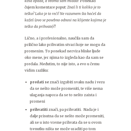
kosa opada, a veoma sam mlada?
Ponekad
čujem komentare poput:
Znaš li ti koliko je to
teško? Lako je to reći! Ne razumem šta hoćeš da
kažeš (ovo se posebno odnosi na klijente kojima je
teško da prihvate)?!
Lično, a i profesionalno, naučila sam da
prilično lako prihvatim stvari koje ne mogu da
promenim. To ponekad nervira bliske ljude
oko mene, jer njima to izgleda kao da sam se
predala. Međutim, to nije isto, a evo u čemu
vidim razliku:
predati se
znači izgubiti svaku nadu i veru
da se nešto može promeniti, te više nema
ulaganja napora da se to nešto zaista i
promeni
prihvatiti
znači, pa prihvatiti. Nada je i
dalje prisutna da se nešto može promeniti,
ali se u isto vreme prihvata da se u ovom
trenutku ništa ne može uraditi po tom