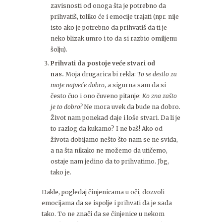
zavisnosti od onoga šta je potrebno da
prihvatiš, toliko će i emocije trajati (npr. nije
isto ako je potrebno da prihvatiš da ti je
neko blizak umro i to da si razbio omiljenu
šolju).
Prihvati da postoje veće stvari od
nas.
Moja drugarica bi rekla:
To se desilo za
moje najveće dobro
, a sigurna sam da si
često čuo i ono čuveno pitanje:
Ko zna zašto
je to dobro?
Ne mora uvek da bude na dobro.
Život nam ponekad daje i loše stvari. Da li je
to razlog da kukamo? I ne baš! Ako od
života dobijamo nešto što nam se ne sviđa,
a na šta nikako ne možemo da utičemo,
ostaje nam jedino da to prihvatimo. Jbg,
tako je.
Dakle, pogledaj činjenicama u oči, dozvoli
emocijama da se ispolje i prihvati da je sada
tako. To ne znači da se činjenice u nekom