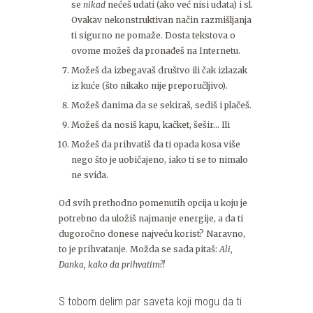
se
nikad
nećeš udati (ako već nisi udata) i sl.
Ovakav nekonstruktivan način razmišljanja
ti sigurno ne pomaže. Dosta tekstova o
ovome možeš da pronađeš na Internetu.
Možeš da izbegavaš društvo ili čak izlazak
iz kuće (što nikako nije preporučljivo).
Možeš danima da se sekiraš, sediš i plačeš.
Možeš da nosiš kapu, kačket, šešir… Ili
Možeš da prihvatiš da ti opada kosa više
nego što je uobičajeno, iako ti se to nimalo
ne sviđa.
Od svih prethodno pomenutih opcija u koju je
potrebno da uložiš najmanje energije, a da ti
dugoročno donese najveću korist? Naravno,
to je prihvatanje. Možda se sada pitaš:
Ali,
Danka, kako da prihvatim?!
S tobom delim par saveta koji mogu da ti