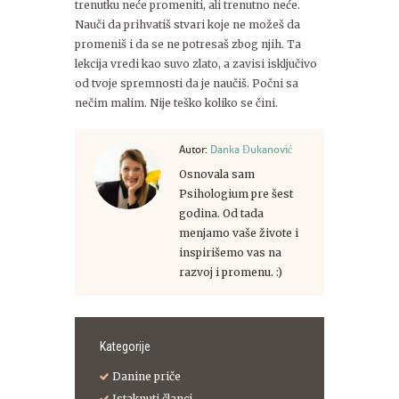
trenutku neće promeniti, ali trenutno neće.
Nauči da prihvatiš stvari koje ne možeš da
promeniš i da se ne potresaš zbog njih. Ta
lekcija vredi kao suvo zlato, a zavisi isključivo
od tvoje spremnosti da je naučiš. Počni sa
nečim malim. Nije teško koliko se čini.
Autor:
Danka Đukanović
Osnovala sam
Psihologium pre šest
godina. Od tada
menjamo vaše živote i
inspirišemo vas na
razvoj i promenu. :)
Kategorije
Danine priče
Istaknuti članci