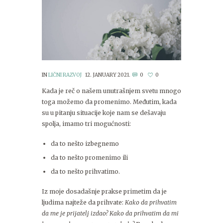
IN
LIČNI RAZVOJ
12. JANUARY 2021.
0
0
Kada je reč o našem unutrašnjem svetu mnogo
toga možemo da promenimo. Međutim, kada
su u pitanju situacije koje nam se dešavaju
spolja, imamo tri mogućnosti:
da to nešto izbegnemo
da to nešto promenimo ili
da to nešto prihvatimo.
Iz moje dosadašnje prakse primetim da je
ljudima najteže da prihvate:
Kako da prihvatim
da me je prijatelj izdao? Kako da prihvatim da mi