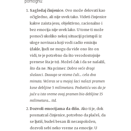
pomognu:
Sagledaj činjenice.
Ovo može delovati kao
očigledno, ali nije uvek tako. Videti činjenice
kakve zaista jesu, objektivno, racionalno i
bez emocija nije uvek lako. U tome ti može
pomoći ukoliko nekoj situaciji pristupiš iz
uloge novinara koji vodi radio emisiju
(dakle, ljudi ne mogu da vide ono što on
vidi, te je potrebno da što verodostojnije
prenese šta je to). Možeš čak i da se našališ,
što da ne. Na primer:
Dobro veče dragi
slušaoci. Duuugo se nismo čuli… cela dva
minuta. Večeras se u mojoj šaci nalazi pramen
kose debljine 5 milimetara. Podsetiću vas da je
juče u isto vreme ovaj pramen bio debljine 15
milimetara… itd.
Dozvoli emocijama da dišu.
Ako ti je, dok
posmatraš činjenice, potrebno da plačeš, da
se ljutiš, budeš besan ili neraspoložen,
dozvoli sebi neko vreme za emocije. U