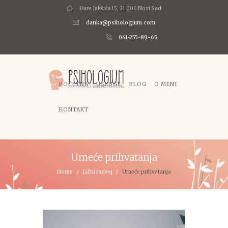
Đure Jakšića 15, 21 000 Novi Sad
danka@psihologium.com
061-255-89-65
POČETNA
USLUGE
BLOG
O MENI
KONTAKT
Umeće prihvatanja
Home
Lični razvoj
Umeće prihvatanja