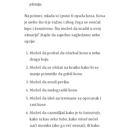
pitanju.
Na primer, mlada si i puno ti opada kosa. Kosa
je nešto što ti je važno i zbog čega se osećaš
lepo i ženstveno. Šta možeš da uradiš u ovoj
situaciji? Hajde da zajedno sagledamo neke
opcije:
Možeš da probaš da ofarbaš kosu u neku
drugu boju.
Možeš da se ošišaš na kratko kako bi se
manje primetilo da gubiš kosu.
Možeš da nosiš periku.
Možeš da nadogradiš kosu.
Možeš da ideš na tretmane za oporavak i
rast kose.
Možeš da razmišljaš kako je to
katastrofa
,
kako si kao
neka baba
, kako
nikad
nećeš
naći momka (ako ga već nemaš), ili kako