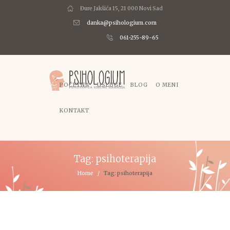
Đure Jakšića 15, 21 000 Novi Sad
danka@psihologium.com
061-255-89-65
POČETNA
USLUGE
BLOG
O MENI
KONTAKT
Tag: psihoterapija
Home
Tag: psihoterapija