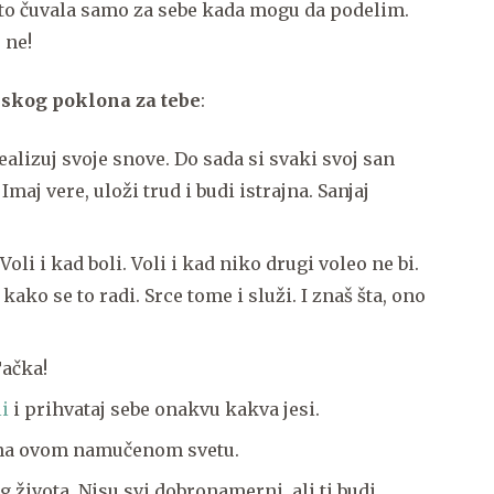
 to čuvala samo za sebe kada mogu da podelim.
 ne!
skog poklona za tebe
:
realizuj svoje snove. Do sada si svaki svoj san
Imaj vere, uloži trud i budi istrajna. Sanjaj
 Voli i kad boli. Voli i kad niko drugi voleo ne bi.
kako se to radi. Srce tome i služi. I znaš šta, ono
Tačka!
li
i prihvataj sebe onakvu kakva jesi.
ebna ovom namučenom svetu.
vog života. Nisu svi dobronamerni, ali ti budi.