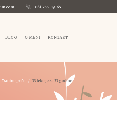
ium.com
061-255-89-65
BLOG
O MENI
KONTAKT
Danine priče
33 lekcije za 33 godine