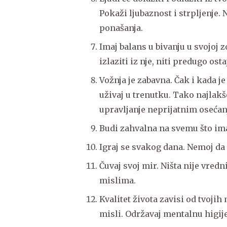
Pokaži ljubaznost i strpljenje. 
ponašanja.
Imaj balans u bivanju u svojoj 
izlaziti iz nje, niti predugo osta
Vožnja je zabavna. Čak i kada je 
uživaj u trenutku. Tako najlak
upravljanje neprijatnim osećan
Budi zahvalna na svemu što imaš
Igraj se svakog dana. Nemoj da 
Čuvaj svoj mir. Ništa nije vredn
mislima.
Kvalitet života zavisi od tvojih
misli. Održavaj mentalnu higij