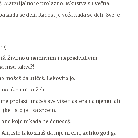
. Materijalno je prolazno. Iskustva su večna.
a kada se deli. Radost je veća kada se deli. Sve je
raj.
epiš. Živimo u nemirnim i nepredvidivim
a nisu takva?!
ne možeš da utičeš. Lekovito je.
o ako oni to žele.
me prolazi imaćeš sve više flastera na njemu, ali
jke. Isto je i sa srcem.
u one koje nikada ne doneseš.
 Ali, isto tako znaš da nije ni crn, koliko god ga