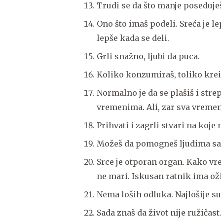
Trudi se da što manje poseduješ
Ono što imaš podeli. Sreća je lep
lepše kada se deli.
Grli snažno, ljubi da puca.
Koliko konzumiraš, toliko krei
Normalno je da se plašiš i str
vremenima. Ali, zar sva vremen
Prihvati i zagrli stvari na koje 
Možeš da pomogneš ljudima sam
Srce je otporan organ. Kako vre
ne mari. Iskusan ratnik ima ožil
Nema loših odluka. Najlošije s
Sada znaš da život nije ružičast.