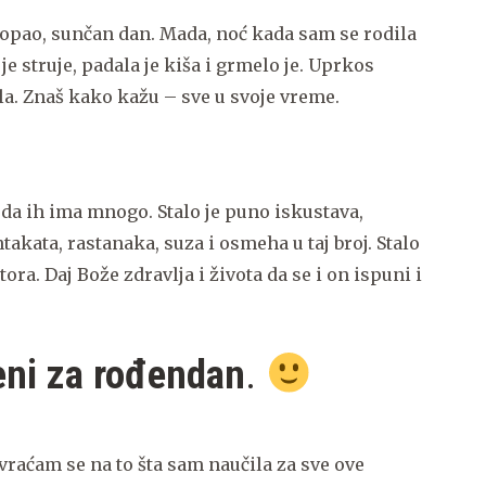
topao, sunčan dan. Mada, noć kada sam se rodila
je struje, padala je kiša i grmelo je. Uprkos
a. Znaš kako kažu – sve u svoje vreme.
 da ih ima mnogo. Stalo je puno iskustava,
ntakata, rastanaka, suza i osmeha u taj broj. Stalo
ora. Daj Bože zdravlja i života da se i on ispuni i
eni za rođendan
.
vraćam se na to šta sam naučila za sve ove