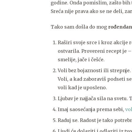
godine. Onda pomislim, zašto bih
Sreća nije prava ako se ne deli, zar
Tako sam došla do mog
rođendan
Raširi svoje srce i kroz akcije 
ostvarila. Provereni recept je – 
smelije, jače i češće.
Voli bez bojaznosti ili strepnje.
Voli, a kad zaboraviš podseti se 
voli kad je uposleno.
Ljubav je najjača sila na svetu. 
Imaj saosećanja prema sebi,
vo
Raduj se. Radost je tako potr
Ljudi će dolaziti i odlaziti iz t