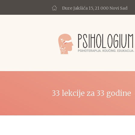
Đure Jakšića 15, 21 000 Novi Sad
33 lekcije za 33 godine