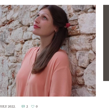
 JULY 2022.
2
0