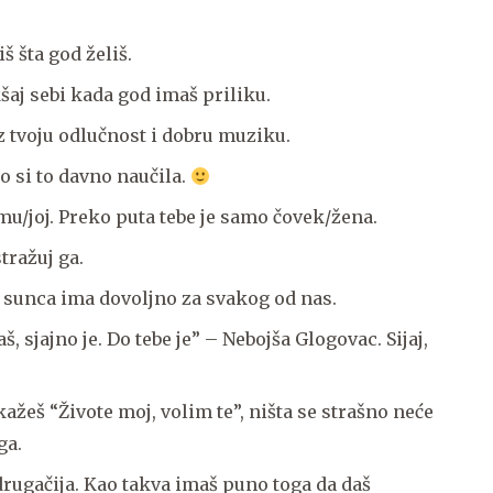
š šta god želiš.
šaj sebi kada god imaš priliku.
z tvoju odlučnost i dobru muziku.
to si to davno naučila.
 mu/joj. Preko puta tebe je samo čovek/žena.
tražuj ga.
 i sunca ima dovoljno za svakog od nas.
, sjajno je. Do tebe je” – Nebojša Glogovac. Sijaj,
kažeš “Živote moj, volim te”, ništa se strašno neće
ga.
 drugačija. Kao takva imaš puno toga da daš