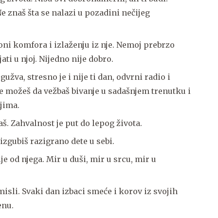
Ne znaš šta se nalazi u pozadini nečijeg
zoni komfora i izlaženju iz nje. Nemoj prebrzo
jati u njoj. Nijedno nije dobro.
gužva, stresno je i nije ti dan, odvrni radio i
še možeš da vežbaš bivanje u sadašnjem trenutku i
jima.
. Zahvalnost je put do lepog života.
izgubiš razigrano dete u sebi.
ije od njega. Mir u duši, mir u srcu, mir u
 misli. Svaki dan izbaci smeće i korov iz svojih
enu.