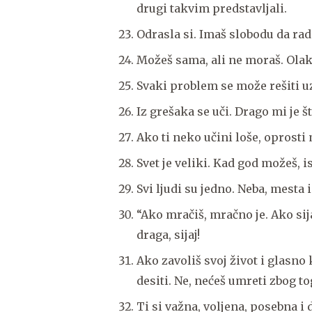
drugi takvim predstavljali.
Odrasla si. Imaš slobodu da radi
Možeš sama, ali ne moraš. Olak
Svaki problem se može rešiti u
Iz grešaka se uči. Drago mi je š
Ako ti neko učini loše, oprosti
Svet je veliki. Kad god možeš, is
Svi ljudi su jedno. Neba, mesta
“Ako mračiš, mračno je. Ako sijaš
draga, sijaj!
Ako zavoliš svoj život i glasno 
desiti. Ne, nećeš umreti zbog to
Ti si važna, voljena, posebna i