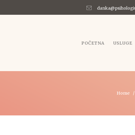
danka@psiholog
POČETNA
USLUGE
Home