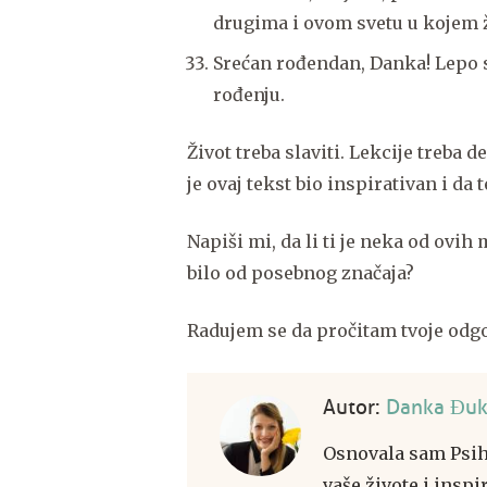
drugima i ovom svetu u kojem
Srećan rođendan, Danka! Lepo se 
rođenju.
Život treba slaviti. Lekcije treba de
je ovaj tekst bio inspirativan i da 
Napiši mi, da li ti je neka od ovih 
bilo od posebnog značaja?
Radujem se da pročitam tvoje odg
Autor:
Danka Đuk
Osnovala sam Psih
vaše živote i inspi