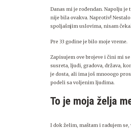
Danas mi je rođendan. Napolju je 
nije bila ovakva. Naprotiv! Nestalo 
spoljašnjim uslovima, nisam čekal
Pre 33 godine je bilo moje vreme.
Zapisujem ove brojeve i čini mi se
susreta, ljudi, gradova, država, ko
je dosta, ali ima još mnooogo prost
podeli sa voljenim ljudima.
To je moja želja m
I dok želim, maštam i radujem se, 