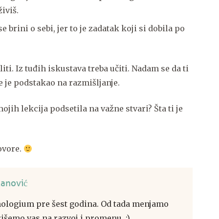
 živiš.
brini o sebi, jer to je zadatak koji si dobila po
liti. Iz tuđih iskustava treba učiti. Nadam se da ti
te je podstakao na razmišljanje.
mojih lekcija podsetila na važne stvari? Šta ti je
ovore.
anović
ologium pre šest godina. Od tada menjamo
rišemo vas na razvoj i promenu. :)