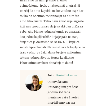
negiramo da nam je stalo ili da to
primećujemo. Ipak, onaj poznati unutrašnji
osećaj da smo izgubili nešto vredno traje bar
toliko da osetimo melanholiju za onim što
smo lako pustili. Tako nam život šalje signale
koji nas upozoravaju da je svaki dan priča za
sebe. Ako bismo jednu sekundu posmatrali
kao jednu kapljicu kiše koja je pala na nas,
činjenica je da bismo se sa 86 400 kapljica
mogli lepo okupati. Nažalost, sve te kapljice ne
traju večno, pa čak i da se broje u milionima
tokom jednog života. Stoga, kvalitetno
iskoristimo svaku u današnjem danu!
Autor:
Danka Đukanović
Osnovala sam
Psihologium pre šest
godina. Od tada
menjamo vaše živote i
inspirišemo vas na