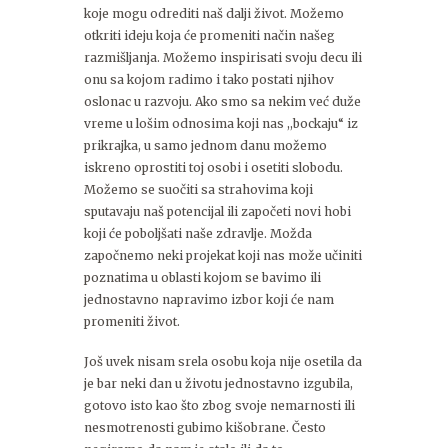
koje mogu odrediti naš dalji život. Možemo
otkriti ideju koja će promeniti način našeg
razmišljanja. Možemo inspirisati svoju decu ili
onu sa kojom radimo i tako postati njihov
oslonac u razvoju. Ako smo sa nekim već duže
vreme u lošim odnosima koji nas ,,bockaju“ iz
prikrajka, u samo jednom danu možemo
iskreno oprostiti toj osobi i osetiti slobodu.
Možemo se suočiti sa strahovima koji
sputavaju naš potencijal ili započeti novi hobi
koji će poboljšati naše zdravlje. Možda
započnemo neki projekat koji nas može učiniti
poznatima u oblasti kojom se bavimo ili
jednostavno napravimo izbor koji će nam
promeniti život.
Još uvek nisam srela osobu koja nije osetila da
je bar neki dan u životu jednostavno izgubila,
gotovo isto kao što zbog svoje nemarnosti ili
nesmotrenosti gubimo kišobrane. Često