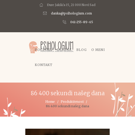
Đure Jakšića 15, 21 000 Novi Sad
danka@psihologium.com
061-255-89-65
POČETNA
USLUGE
BLOG
O MENI
KONTAKT
86 400 sekundi našeg dana
Home
Produktivnost
86 400 sekundi našeg dana