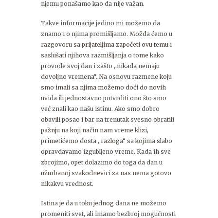
njemu ponašamo kao da nije važan.
Takve informacije jedino mi možemo da
znamo i o njima promišljamo. Možda ćemo u
razgovoru sa prijateljima započeti ovu temu i
saslušati njihova razmišljanja o tome kako
provode svoj dan i zašto ,,nikada nemaju
dovoljno vremena“. Na osnovu razmene koju
smo imali sa njima možemo doći do novih
uvida ili jednostavno potvrditi ono što smo
već znali kao našu istinu. Ako smo dobro
obavili posao i bar na trenutak svesno obratili
pažnju na koji način nam vreme klizi,
primetićemo dosta ,,razloga“ sa kojima slabo
opravdavamo izgubljeno vreme. Kada ih sve
zbrojimo, opet dolazimo do toga da dan u
užurbanoj svakodnevici za nas nema gotovo
nikakvu vrednost.
Istina je da u toku jednog dana ne možemo
promeniti svet, ali imamo bezbroj mogućnosti