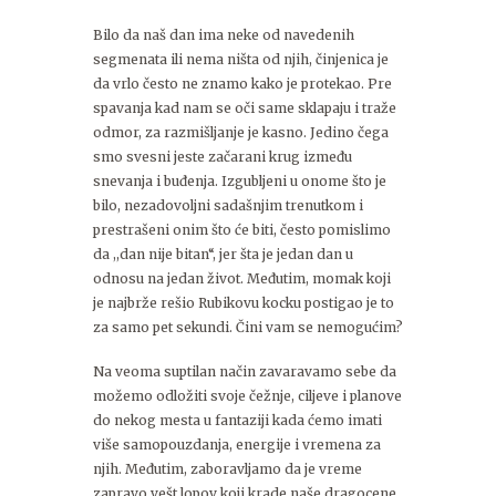
Bilo da naš dan ima neke od navedenih
segmenata ili nema ništa od njih, činjenica je
da vrlo često ne znamo kako je protekao. Pre
spavanja kad nam se oči same sklapaju i traže
odmor, za razmišljanje je kasno. Jedino čega
smo svesni jeste začarani krug između
snevanja i buđenja. Izgubljeni u onome što je
bilo, nezadovoljni sadašnjim trenutkom i
prestrašeni onim što će biti, često pomislimo
da ,,dan nije bitan“, jer šta je jedan dan u
odnosu na jedan život. Međutim, momak koji
je najbrže rešio Rubikovu kocku postigao je to
za samo pet sekundi. Čini vam se nemogućim?
Na veoma suptilan način zavaravamo sebe da
možemo odložiti svoje čežnje, ciljeve i planove
do nekog mesta u fantaziji kada ćemo imati
više samopouzdanja, energije i vremena za
njih. Međutim, zaboravljamo da je vreme
zapravo vešt lopov koji krade naše dragocene