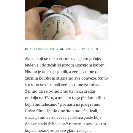
IN
PRODUKTIVNOST
2. AUGUST 2015.
0
0
Alarm koji se neko vreme sve glasnije čuje,
buđenje i doručak sa prvom jutarnjom kafom.
Nismo je do kraja popili, a već je vreme da
žurnim korakom stignemo sve obaveze. Samo
što smo se okrenuli već je vreme za ručak.
Želimo da se odmorimo uz neku kratku
emisiju na TV-u, a umesto toga gledamo film
koji smo ,,slučajno“ pronašli na programu.
Pošto film nije bio ono što smo očekivali,
odlučujemo se za večernju šetnju posle koje
dolaze slatki ili bolje reći umorni snovi. Alarm
koji se neko vreme sve glasnije čuje…