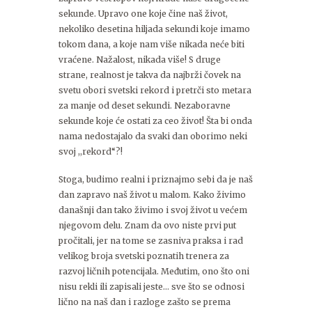
sekunde. Upravo one koje čine naš život,
nekoliko desetina hiljada sekundi koje imamo
tokom dana, a koje nam više nikada neće biti
vraćene. Nažalost, nikada više! S druge
strane, realnost je takva da najbrži čovek na
svetu obori svetski rekord i pretrči sto metara
za manje od deset sekundi. Nezaboravne
sekunde koje će ostati za ceo život! Šta bi onda
nama nedostajalo da svaki dan oborimo neki
svoj ,,rekord“?!
Stoga, budimo realni i priznajmo sebi da je naš
dan zapravo naš život u malom. Kako živimo
današnji dan tako živimo i svoj život u većem
njegovom delu. Znam da ovo niste prvi put
pročitali, jer na tome se zasniva praksa i rad
velikog broja svetski poznatih trenera za
razvoj ličnih potencijala. Međutim, ono što oni
nisu rekli ili zapisali jeste… sve što se odnosi
lično na naš dan i razloge zašto se prema