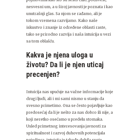
nesvesni um, a u široj javnosti je poznata i kao
unutrašnji glas. Sa njom se rađamo, ali je
tokom vremena razvijamo. Kako naše
iskustvo i znanje iz određene oblasti raste,
tako se prirodno razvija i naša intuicija u vezi
sa tom oblašću.
Kakva je njena uloga u
životu? Da li je njen uticaj
precenjen?
Intuicija nas upućuje na važne informacije koje
drugi ljudi, ali i mi sami nismo u stanju da
svesno primetimo. Ona se često pojavljuje kao
predosećaj da li je nešto za nas dobro ili nije, a
koji neretko osećamo u predelu stomaka.
Usled primetnog interesovanja javnosti za
spiritualnost i razvoj duhovnih potencijala
pojedinca, intuicija je takođe dobila svoje