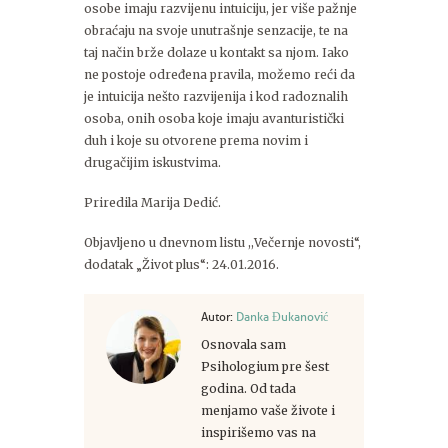
osobe imaju razvijenu intuiciju, jer više pažnje
obraćaju na svoje unutrašnje senzacije, te na
taj način brže dolaze u kontakt sa njom. Iako
ne postoje određena pravila, možemo reći da
je intuicija nešto razvijenija i kod radoznalih
osoba, onih osoba koje imaju avanturistički
duh i koje su otvorene prema novim i
drugačijim iskustvima.
Priredila Marija Dedić.
Objavljeno u dnevnom listu ,,Večernje novosti“,
dodatak „Život plus“: 24.01.2016.
Autor:
Danka Đukanović
Osnovala sam
Psihologium pre šest
godina. Od tada
menjamo vaše živote i
inspirišemo vas na