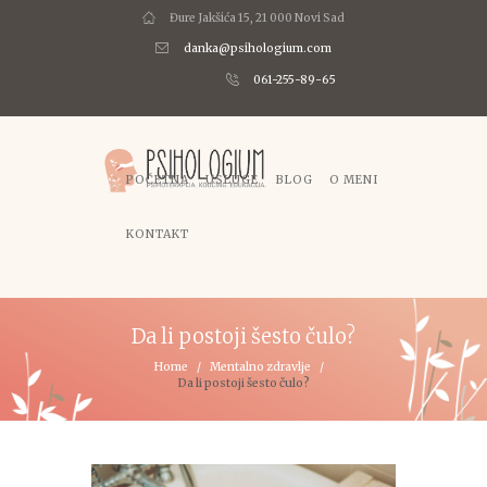
Đure Jakšića 15, 21 000 Novi Sad
danka@psihologium.com
061-255-89-65
POČETNA
USLUGE
BLOG
O MENI
KONTAKT
Da li postoji šesto čulo?
Home
Mentalno zdravlje
Da li postoji šesto čulo?