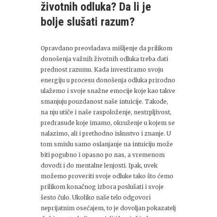
životnih odluka? Da li je
bolje slušati razum?
Opravdano preovladava mišljenje da prilikom
donošenja važnih životnih odluka treba dati
prednost razumu. Kada investiramo svoju
energiju u procesu donošenja odluka prirodno
ulažemo i svoje snažne emocije koje kao takve
smanjuju pouzdanost naše intuicije. Takođe,
na nju utiče i naše raspoloženje, nestrpljivost,
predrasude koje imamo, okruženje u kojem se
nalazimo, ali i prethodno iskustvo i znanje. U
tom smislu samo oslanjanje na intuiciju može
biti pogubno i opasno po nas, a vremenom
dovodi i do mentalne lenjosti. Ipak, uvek
možemo proveriti svoje odluke tako što ćemo
prilikom konačnog izbora poslušati i svoje
šesto čulo. Ukoliko naše telo odgovori
neprijatnim osećajem, to je dovoljan pokazatelj