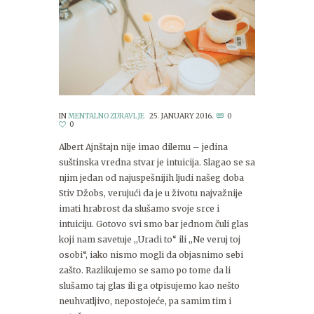
IN
MENTALNO ZDRAVLJE
25. JANUARY 2016.
0
0
Albert Ajnštajn nije imao dilemu – jedina
suštinska vredna stvar je intuicija. Slagao se sa
njim jedan od najuspešnijih ljudi našeg doba
Stiv Džobs, verujući da je u životu najvažnije
imati hrabrost da slušamo svoje srce i
intuiciju. Gotovo svi smo bar jednom čuli glas
koji nam savetuje ,,Uradi to“ ili ,,Ne veruj toj
osobi“, iako nismo mogli da objasnimo sebi
zašto. Razlikujemo se samo po tome da li
slušamo taj glas ili ga otpisujemo kao nešto
neuhvatljivo, nepostojeće, pa samim tim i