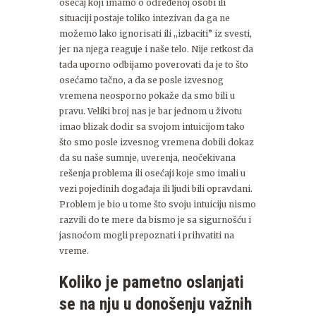
osećaj koji imamo o određenoj osobi ili
situaciji postaje toliko intezivan da ga ne
možemo lako ignorisati ili ,,izbaciti” iz svesti,
jer na njega reaguje i naše telo. Nije retkost da
tada uporno odbijamo poverovati da je to što
osećamo tačno, a da se posle izvesnog
vremena neosporno pokaže da smo bili u
pravu. Veliki broj nas je bar jednom u životu
imao blizak dodir sa svojom intuicijom tako
što smo posle izvesnog vremena dobili dokaz
da su naše sumnje, uverenja, neočekivana
rešenja problema ili osećaji koje smo imali u
vezi pojedinih događaja ili ljudi bili opravdani.
Problem je bio u tome što svoju intuiciju nismo
razvili do te mere da bismo je sa sigurnošću i
jasnoćom mogli prepoznati i prihvatiti na
vreme.
Koliko je pametno oslanjati
se na nju u donošenju važnih