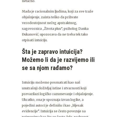
netačno.
Mada je racionalnim ljudima, koji za sve traže
objašnjenje, zaista teško da prihvate
verodostojnost nečeg apstraktnog,
sagovornica ,,Života plus“, psiholog Danka
Đukanović, upozorava da ne treba tek tako
otpisati intuiciju.
Šta je zapravo intuicija?
Možemo li da je razvijemo ili
se sa njom rađamo?
Intuiciju možemo posmatrati kao naš
unutrašnji doživljaj istine i stvarnosti koji
prevazilazi logičko razumevanje i objašnjenje.
Ukratko, ona je spoznaja izvan logike, a
pojedini autori je definišu i kao ,,bljesak
evidencije”. Intuicija se često povezuje sa
pojmovima kao što su šesto čulo, podsvest,