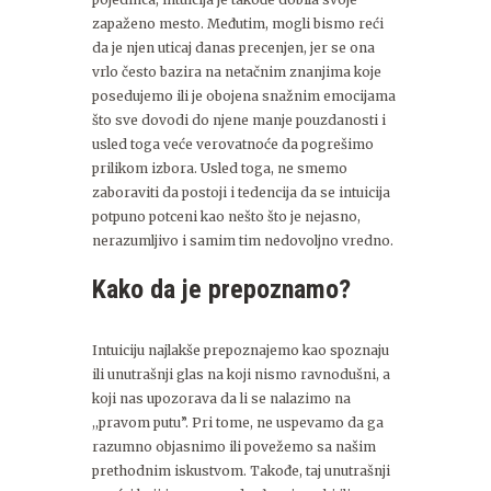
zapaženo mesto. Međutim, mogli bismo reći
da je njen uticaj danas precenjen, jer se ona
vrlo često bazira na netačnim znanjima koje
posedujemo ili je obojena snažnim emocijama
što sve dovodi do njene manje pouzdanosti i
usled toga veće verovatnoće da pogrešimo
prilikom izbora. Usled toga, ne smemo
zaboraviti da postoji i tedencija da se intuicija
potpuno potceni kao nešto što je nejasno,
nerazumljivo i samim tim nedovoljno vredno.
Kako da je prepoznamo?
Intuiciju najlakše prepoznajemo kao spoznaju
ili unutrašnji glas na koji nismo ravnodušni, a
koji nas upozorava da li se nalazimo na
,,pravom putu”. Pri tome, ne uspevamo da ga
razumno objasnimo ili povežemo sa našim
prethodnim iskustvom. Takođe, taj unutrašnji