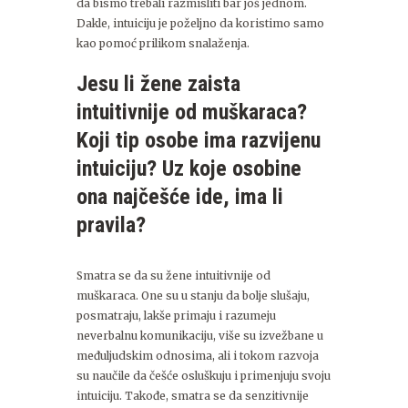
da bismo trebali razmisliti bar još jednom.
Dakle, intuiciju je poželjno da koristimo samo
kao pomoć prilikom snalaženja.
Jesu li žene zaista
intuitivnije od muškaraca?
Koji tip osobe ima razvijenu
intuiciju? Uz koje osobine
ona najčešće ide, ima li
pravila?
Smatra se da su žene intuitivnije od
muškaraca. One su u stanju da bolje slušaju,
posmatraju, lakše primaju i razumeju
neverbalnu komunikaciju, više su izvežbane u
međuljudskim odnosima, ali i tokom razvoja
su naučile da češće osluškuju i primenjuju svoju
intuiciju. Takođe, smatra se da senzitivnije