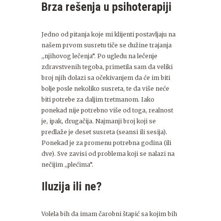
Brza rešenja u psihoterapiji
Jedno od pitanja koje mi klijenti postavljaju na
našem prvom susretu tiče se dužine trajanja
,,njihovog lečenja“. Po ugledu na lečenje
zdravstvenih tegoba, primetila sam da veliki
broj njih dolazi sa očekivanjem da će im biti
bolje posle nekoliko susreta, te da više neće
biti potrebe za daljim tretmanom. Iako
ponekad nije potrebno više od toga, realnost
je, ipak, drugačija. Najmanji broj koji se
predlaže je deset susreta (seansi ili sesija).
Ponekad je za promenu potrebna godina (ili
dve). Sve zavisi od problema koji se nalazi na
nečijim ,,plećima“.
Iluzija ili ne?
Volela bih da imam čarobni štapić sa kojim bih