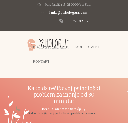
Đure Jakšića 15, 21 000 Novi Sad
danka@psihologium.com
061-255-89-65
POČETNA
USLUGE
BLOG
O MENI
KONTAKT
Kako da rešiš svoj psihološki
problem za manje od 30
minuta?
Home
Mentalno zdravlje
Kako da rešiš svoj psihološki problem za manje...