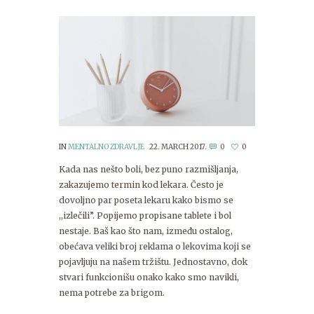
IN
MENTALNO ZDRAVLJE
22. MARCH 2017.
0
0
Kada nas nešto boli, bez puno razmišljanja,
zakazujemo termin kod lekara. Često je
dovoljno par poseta lekaru kako bismo se
,,izlečili”. Popijemo propisane tablete i bol
nestaje. Baš kao što nam, između ostalog,
obećava veliki broj reklama o lekovima koji se
pojavljuju na našem tržištu. Jednostavno, dok
stvari funkcionišu onako kako smo navikli,
nema potrebe za brigom.