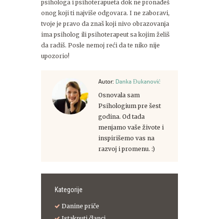
psihologa i psihoterapueta dok ne pronađeš
onog koji ti najviše odgovara. I ne zaboravi,
tvoje je pravo da znaš koji nivo obrazovanja
ima psiholog ili psihoterapeut sa kojim želiš
da radiš. Posle nemoj reći da te niko nije
upozorio!
Autor:
Danka Đukanović
Osnovala sam
Psihologium pre šest
godina. Od tada
menjamo vaše živote i
inspirišemo vas na
razvoj i promenu. :)
Kategorije
Danine priče
Istaknuti članci