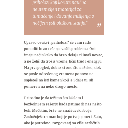
psiholozi koji koriste naučno
neutemeljen materijal za
tumačenje i davanje mišljenja o
nečijem psihološkom stanju.“
Upravo ovakvi ,,psiholozi“ će vam rado
ponuditi brzo rešenje vaših problema. Oni
imaju način kako da brzo deluju, ti imaš novac,
a ne želiš da trošiš vreme, lični trud i energiju.
Na prvi pogled, dobio si ono što si želeo, dok
se posle određenog vremena ponovo ne
sapleteš na isti kamen koji je i dalje tu, ali
pomeren na neko drugo mesto.
Prirodno je da težimo što lakšem i
bezbolnijem rešenju kada patimo ili nas nešto
boli. Međutim, brže ne znači uvek i bolje.
Zaslužuješ tretman koji je po tvojoj meri. Zato,
ako je potrebno, razgovaraj sa više različitih