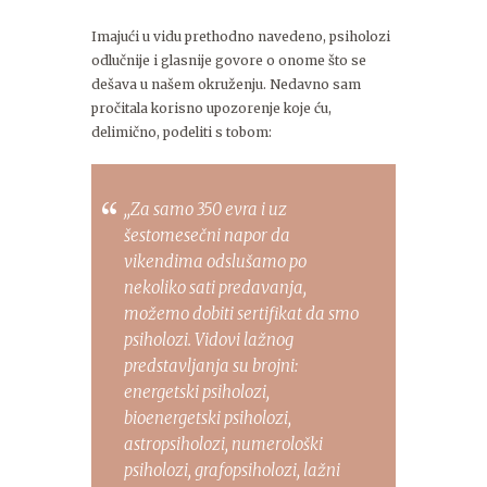
Imajući u vidu prethodno navedeno, psiholozi
odlučnije i glasnije govore o onome što se
dešava u našem okruženju. Nedavno sam
pročitala korisno upozorenje koje ću,
delimično, podeliti s tobom:
,,Za samo 350 evra i uz
šestomesečni napor da
vikendima odslušamo po
nekoliko sati predavanja,
možemo dobiti sertifikat da smo
psiholozi. Vidovi lažnog
predstavljanja su brojni:
energetski psiholozi,
bioenergetski psiholozi,
astropsiholozi, numerološki
psiholozi, grafopsiholozi, lažni