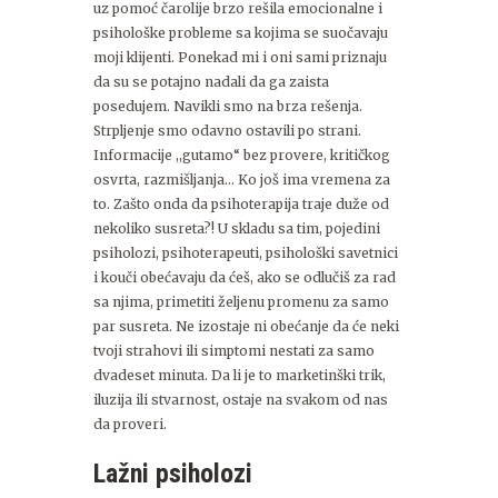
uz pomoć čarolije brzo rešila emocionalne i
psihološke probleme sa kojima se suočavaju
moji klijenti. Ponekad mi i oni sami priznaju
da su se potajno nadali da ga zaista
posedujem. Navikli smo na brza rešenja.
Strpljenje smo odavno ostavili po strani.
Informacije ,,gutamo“ bez provere, kritičkog
osvrta, razmišljanja… Ko još ima vremena za
to. Zašto onda da psihoterapija traje duže od
nekoliko susreta?! U skladu sa tim, pojedini
psiholozi, psihoterapeuti, psihološki savetnici
i kouči obećavaju da ćeš, ako se odlučiš za rad
sa njima, primetiti željenu promenu za samo
par susreta. Ne izostaje ni obećanje da će neki
tvoji strahovi ili simptomi nestati za samo
dvadeset minuta. Da li je to marketinški trik,
iluzija ili stvarnost, ostaje na svakom od nas
da proveri.
Lažni psiholozi