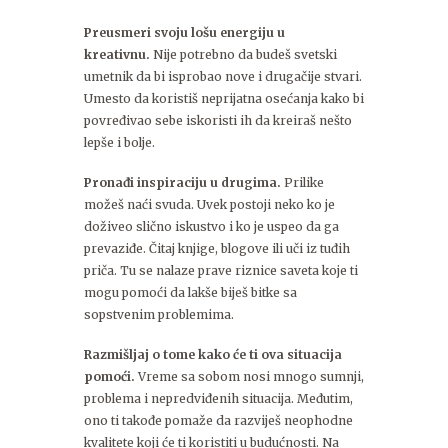
Preusmeri svoju lošu energiju u
kreativnu.
Nije potrebno da budeš svetski
umetnik da bi isprobao nove i drugačije stvari.
Umesto da koristiš neprijatna osećanja kako bi
povređivao sebe iskoristi ih da kreiraš nešto
lepše i bolje.
Pronađi inspiraciju u drugima.
Prilike
možeš naći svuda. Uvek postoji neko ko je
doživeo slično iskustvo i ko je uspeo da ga
prevaziđe. Čitaj knjige, blogove ili uči iz tuđih
priča. Tu se nalaze prave riznice saveta koje ti
mogu pomoći da lakše biješ bitke sa
sopstvenim problemima.
Razmišljaj o tome kako će ti ova situacija
pomoći.
Vreme sa sobom nosi mnogo sumnji,
problema i nepredviđenih situacija. Međutim,
ono ti takođe pomaže da razviješ neophodne
kvalitete koji će ti koristiti u budućnosti. Na