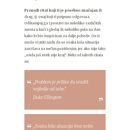
Pronađi citat koji ti je posebno značajan
ili
drag, tj. onaj koji ti potpuno odgovara.
Odštampaj ga i postavi na nekoliko različitih
mesta u kući i gledaj ih nekoliko puta na dan
kako bi bio inspirisan za dalje pobede. On ti
može vratiti nadu da se svaka loša situacija
završava sa nečim pozitivnim, jer ako nije tako
,,onda još uvek nije kraj“. Neki od takvih citata
su:
,,Problem je prilika da uradiš
najbolje od sebe.“
Duke Ellington
,,Svaka loša situacija ima nešto