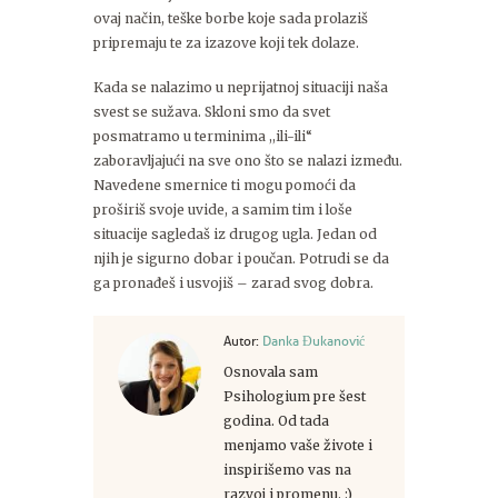
ovaj način, teške borbe koje sada prolaziš
pripremaju te za izazove koji tek dolaze.
Kada se nalazimo u neprijatnoj situaciji naša
svest se sužava. Skloni smo da svet
posmatramo u terminima ,,ili-ili“
zaboravljajući na sve ono što se nalazi između.
Navedene smernice ti mogu pomoći da
proširiš svoje uvide, a samim tim i loše
situacije sagledaš iz drugog ugla. Jedan od
njih je sigurno dobar i poučan. Potrudi se da
ga pronađeš i usvojiš – zarad svog dobra.
Autor:
Danka Đukanović
Osnovala sam
Psihologium pre šest
godina. Od tada
menjamo vaše živote i
inspirišemo vas na
razvoj i promenu. :)