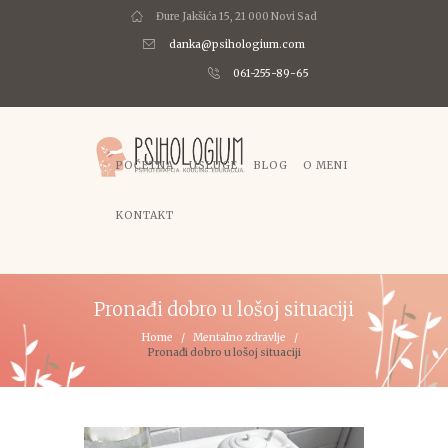
Đure Jakšića 15, 21 000 Novi Sad
danka@psihologium.com
061-255-89-65
POČETNA
USLUGE
BLOG
O MENI
KONTAKT
Pronađi dobro u lošoj situaciji
Home
Mentalno zdravlje
Pronađi dobro u lošoj situaciji