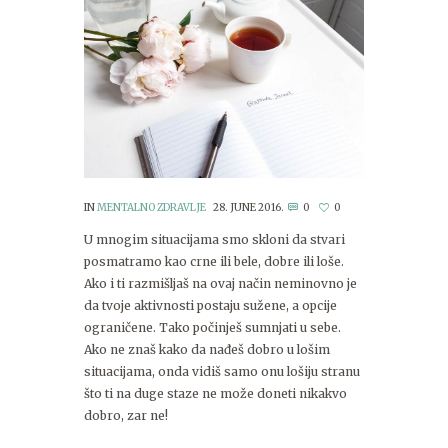
IN
MENTALNO ZDRAVLJE
28. JUNE 2016.
0
0
U mnogim situacijama smo skloni da stvari
posmatramo kao crne ili bele, dobre ili loše.
Ako i ti razmišljaš na ovaj način neminovno je
da tvoje aktivnosti postaju sužene, a opcije
ograničene. Tako počinješ sumnjati u sebe.
Ako ne znaš kako da nađeš dobro u lošim
situacijama, onda vidiš samo onu lošiju stranu
što ti na duge staze ne može doneti nikakvo
dobro, zar ne!