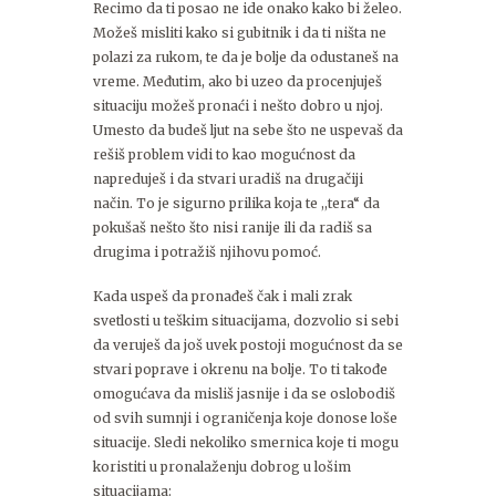
Recimo da ti posao ne ide onako kako bi želeo.
Možeš misliti kako si gubitnik i da ti ništa ne
polazi za rukom, te da je bolje da odustaneš na
vreme. Međutim, ako bi uzeo da procenjuješ
situaciju možeš pronaći i nešto dobro u njoj.
Umesto da budeš ljut na sebe što ne uspevaš da
rešiš problem vidi to kao mogućnost da
napreduješ i da stvari uradiš na drugačiji
način. To je sigurno prilika koja te ,,tera“ da
pokušaš nešto što nisi ranije ili da radiš sa
drugima i potražiš njihovu pomoć.
Kada uspeš da pronađeš čak i mali zrak
svetlosti u teškim situacijama, dozvolio si sebi
da veruješ da još uvek postoji mogućnost da se
stvari poprave i okrenu na bolje. To ti takođe
omogućava da misliš jasnije i da se oslobodiš
od svih sumnji i ograničenja koje donose loše
situacije. Sledi nekoliko smernica koje ti mogu
koristiti u pronalaženju dobrog u lošim
situacijama: