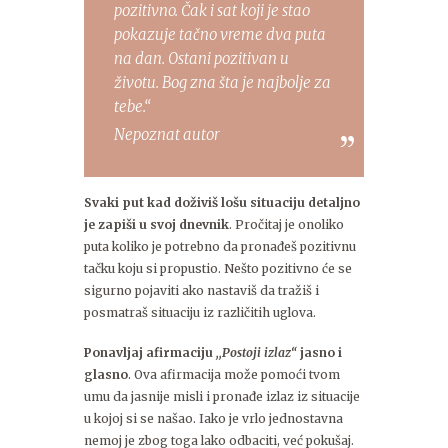
pozitivno. Čak i sat koji je stao
pokazuje tačno vreme dva puta
na dan. Ostani pozitivan u
životu. Bog zna šta je najbolje za
tebe.“
Nepoznat autor
Svaki put kad doživiš lošu situaciju detaljno
je zapiši u svoj dnevnik
. Pročitaj je onoliko
puta koliko je potrebno da pronađeš pozitivnu
tačku koju si propustio. Nešto pozitivno će se
sigurno pojaviti ako nastaviš da tražiš i
posmatraš situaciju iz različitih uglova.
Ponavljaj afirmaciju
,,Postoji izlaz“
jasno i
glasno
. Ova afirmacija može pomoći tvom
umu da jasnije misli i pronađe izlaz iz situacije
u kojoj si se našao. Iako je vrlo jednostavna
nemoj je zbog toga lako odbaciti, već pokušaj.