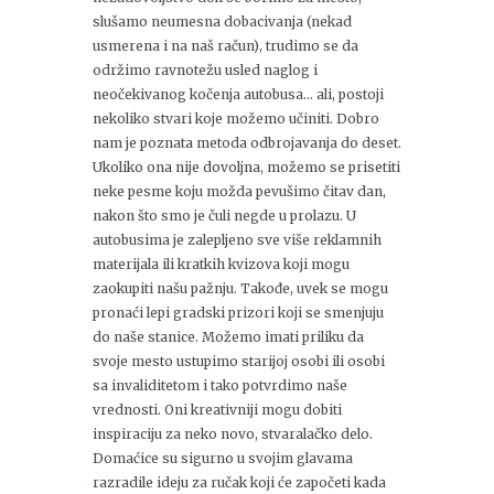
slušamo neumesna dobacivanja (nekad
usmerena i na naš račun), trudimo se da
održimo ravnotežu usled naglog i
neočekivanog kočenja autobusa… ali, postoji
nekoliko stvari koje možemo učiniti. Dobro
nam je poznata metoda odbrojavanja do deset.
Ukoliko ona nije dovoljna, možemo se prisetiti
neke pesme koju možda pevušimo čitav dan,
nakon što smo je čuli negde u prolazu. U
autobusima je zalepljeno sve više reklamnih
materijala ili kratkih kvizova koji mogu
zaokupiti našu pažnju. Takođe, uvek se mogu
pronaći lepi gradski prizori koji se smenjuju
do naše stanice. Možemo imati priliku da
svoje mesto ustupimo starijoj osobi ili osobi
sa invaliditetom i tako potvrdimo naše
vrednosti. Oni kreativniji mogu dobiti
inspiraciju za neko novo, stvaralačko delo.
Domaćice su sigurno u svojim glavama
razradile ideju za ručak koji će započeti kada