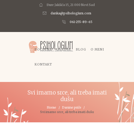
Đure Jakšića 15, 21 000 Novi Sad
danka@psihologium.com
061-255-89-65
POČETNA
USLUGE
BLOG
O MENI
KONTAKT
Svi imamo srce, ali treba imati
dušu
Home
Danine priče
Svi imamo srce, ali treba imati dušu