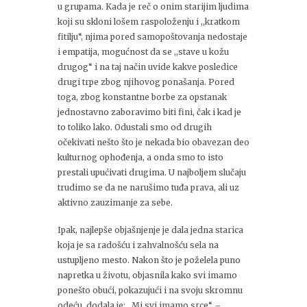
u grupama. Kada je reč o onim starijim ljudima
koji su skloni lošem raspoloženju i ,,kratkom
fitilju“, njima pored samopoštovanja nedostaje
i empatija, mogućnost da se ,,stave u kožu
drugog“ i na taj način uvide kakve posledice
drugi trpe zbog njihovog ponašanja. Pored
toga, zbog konstantne borbe za opstanak
jednostavno zaboravimo biti fini, čak i kad je
to toliko lako. Odustali smo od drugih
očekivati nešto što je nekada bio obavezan deo
kulturnog ophođenja, a onda smo to isto
prestali upućivati drugima. U najboljem slučaju
trudimo se da ne narušimo tuđa prava, ali uz
aktivno zauzimanje za sebe.
Ipak, najlepše objašnjenje je dala jedna starica
koja je sa radošću i zahvalnošću sela na
ustupljeno mesto. Nakon što je poželela puno
napretka u životu, objasnila kako svi imamo
ponešto obući, pokazujući i na svoju skromnu
odeću, dodala je: ,,Mi svi imamo srce“ –