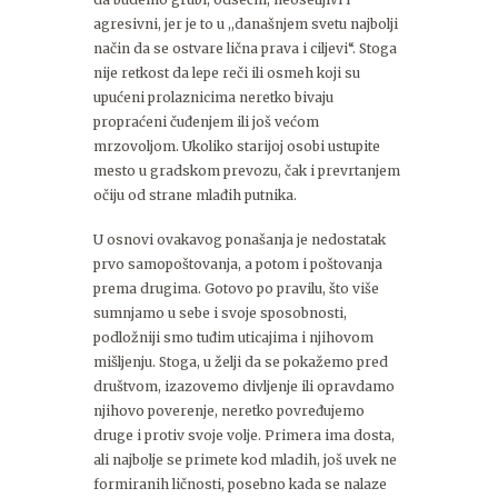
agresivni, jer je to u ,,današnjem svetu najbolji
način da se ostvare lična prava i ciljevi“. Stoga
nije retkost da lepe reči ili osmeh koji su
upućeni prolaznicima neretko bivaju
propraćeni čuđenjem ili još većom
mrzovoljom. Ukoliko starijoj osobi ustupite
mesto u gradskom prevozu, čak i prevrtanjem
očiju od strane mlađih putnika.
U osnovi ovakavog ponašanja je nedostatak
prvo samopoštovanja, a potom i poštovanja
prema drugima. Gotovo po pravilu, što više
sumnjamo u sebe i svoje sposobnosti,
podložniji smo tuđim uticajima i njihovom
mišljenju. Stoga, u želji da se pokažemo pred
društvom, izazovemo divljenje ili opravdamo
njihovo poverenje, neretko povređujemo
druge i protiv svoje volje. Primera ima dosta,
ali najbolje se primete kod mladih, još uvek ne
formiranih ličnosti, posebno kada se nalaze