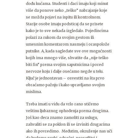
dođu kućama. Studenti i đaci imaju koji minut
više da ponove neko ,,teško“ nabrajanje koje
se možda pojavi na ispitu ili kontrolnom.
Starije osobe imaju podsticaj da se prisete
kako je to sve nekada izgledalo. Pojedincima
polazi za rukom da svojim gestom ili
umesnim komentarom nasmeju i oraspolože
putnike. A, kada sagledate sve ove mogućnosti
kojih ima mnogo više, shvatite da ,,nije teško
biti fin“ prema svojim saputnicima i pored
nervoze koju i dalje osećamo negde u telu.
Ključ je jednostavan – osvestiti na šta prvo
obraćamo pažnju i kako upravljamo svojim
mislima.
Treba imati u vidu da vrlo rano stičemo
veštinu ljubaznog ophođenja prema drugima.
Još kao deca znamo zamoliti za uslugu,
zahvaliti se za poklon ili se izviniti drugarima
ako ih povredimo. Međutim, okruženje nas uči
da budemo grubi, odsečni, neosetljivi i