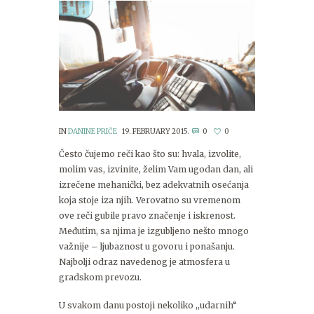
IN
DANINE PRIČE
19. FEBRUARY 2015.
0
0
Često čujemo reči kao što su: hvala, izvolite,
molim vas, izvinite, želim Vam ugodan dan, ali
izrečene mehanički, bez adekvatnih osećanja
koja stoje iza njih. Verovatno su vremenom
ove reči gubile pravo značenje i iskrenost.
Međutim, sa njima je izgubljeno nešto mnogo
važnije – ljubaznost u govoru i ponašanju.
Najbolji odraz navedenog je atmosfera u
gradskom prevozu.
U svakom danu postoji nekoliko ,,udarnih“