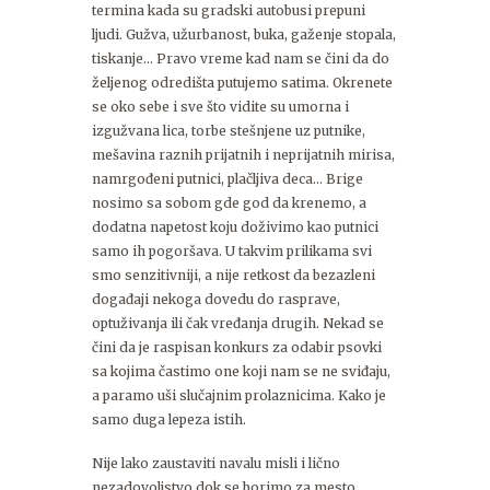
termina kada su gradski autobusi prepuni
ljudi. Gužva, užurbanost, buka, gaženje stopala,
tiskanje… Pravo vreme kad nam se čini da do
željenog odredišta putujemo satima. Okrenete
se oko sebe i sve što vidite su umorna i
izgužvana lica, torbe stešnjene uz putnike,
mešavina raznih prijatnih i neprijatnih mirisa,
namrgođeni putnici, plačljiva deca… Brige
nosimo sa sobom gde god da krenemo, a
dodatna napetost koju doživimo kao putnici
samo ih pogoršava. U takvim prilikama svi
smo senzitivniji, a nije retkost da bezazleni
događaji nekoga dovedu do rasprave,
optuživanja ili čak vređanja drugih. Nekad se
čini da je raspisan konkurs za odabir psovki
sa kojima častimo one koji nam se ne sviđaju,
a paramo uši slučajnim prolaznicima. Kako je
samo duga lepeza istih.
Nije lako zaustaviti navalu misli i lično
nezadovoljstvo dok se borimo za mesto,