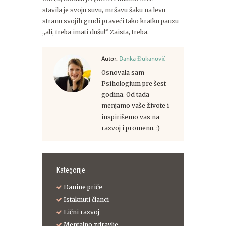
stavila je svoju suvu, mršavu šaku na levu
stranu svojih grudi praveći tako kratku pauzu
,,ali, treba imati dušu!“ Zaista, treba.
Autor:
Danka Đukanović
Osnovala sam
Psihologium pre šest
godina. Od tada
menjamo vaše živote i
inspirišemo vas na
razvoj i promenu. :)
Kategorije
Danine priče
Istaknuti članci
Lični razvoj
Mentalno zdravlje