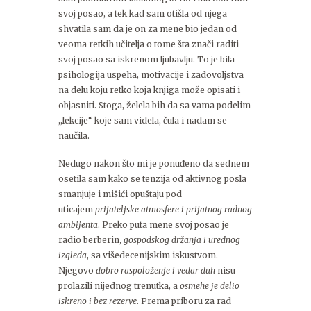
svoj posao, a tek kad sam otišla od njega
shvatila sam da je on za mene bio jedan od
veoma retkih učitelja o tome šta znači raditi
svoj posao sa iskrenom ljubavlju. To je bila
psihologija uspeha, motivacije i zadovoljstva
na delu koju retko koja knjiga može opisati i
objasniti. Stoga, želela bih da sa vama podelim
,,lekcije“ koje sam videla, čula i nadam se
naučila.
Nedugo nakon što mi je ponuđeno da sednem
osetila sam kako se tenzija od aktivnog posla
smanjuje i mišići opuštaju pod
uticajem
prijateljske atmosfere i prijatnog radnog
ambijenta
. Preko puta mene svoj posao je
radio berberin,
gospodskog držanja i urednog
izgleda
, sa višedecenijskim iskustvom.
Njegovo
dobro raspoloženje i vedar duh
nisu
prolazili nijednog trenutka, a
osmehe je delio
iskreno i bez rezerve
. Prema priboru za rad