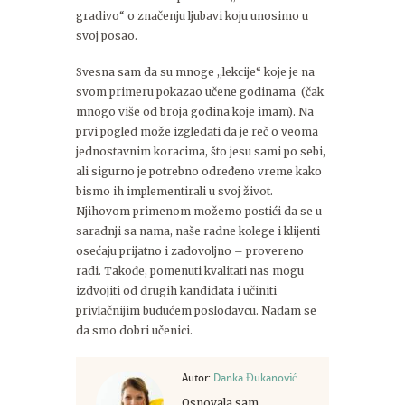
gradivo“ o značenju ljubavi koju unosimo u
svoj posao.
Svesna sam da su mnoge ,,lekcije“ koje je na
svom primeru pokazao učene godinama (čak
mnogo više od broja godina koje imam). Na
prvi pogled može izgledati da je reč o veoma
jednostavnim koracima, što jesu sami po sebi,
ali sigurno je potrebno određeno vreme kako
bismo ih implementirali u svoj život.
Njihovom primenom možemo postići da se u
saradnji sa nama, naše radne kolege i klijenti
osećaju prijatno i zadovoljno – provereno
radi. Takođe, pomenuti kvalitati nas mogu
izdvojiti od drugih kandidata i učiniti
privlačnijim budućem poslodavcu. Nadam se
da smo dobri učenici.
Autor:
Danka Đukanović
Osnovala sam