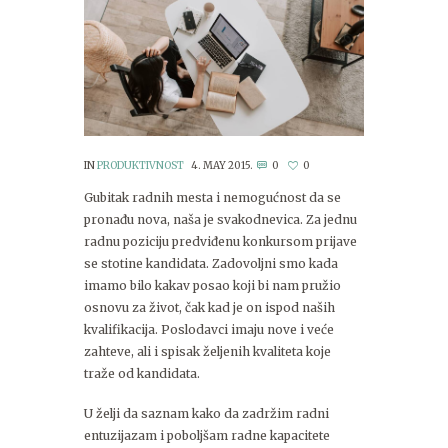
IN
PRODUKTIVNOST
4. MAY 2015.
0
0
Gubitak radnih mesta i nemogućnost da se
pronađu nova, naša je svakodnevica. Za jednu
radnu poziciju predviđenu konkursom prijave
se stotine kandidata. Zadovoljni smo kada
imamo bilo kakav posao koji bi nam pružio
osnovu za život, čak kad je on ispod naših
kvalifikacija. Poslodavci imaju nove i veće
zahteve, ali i spisak željenih kvaliteta koje
traže od kandidata.
U želji da saznam kako da zadržim radni
entuzijazam i poboljšam radne kapacitete