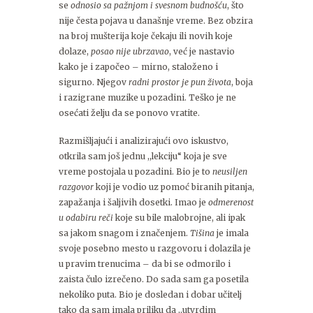
se
odnosio sa pažnjom i svesnom budnošću
, što
nije česta pojava u današnje vreme. Bez obzira
na broj mušterija koje čekaju ili novih koje
dolaze,
posao nije ubrzavao
, već je nastavio
kako je i započeo – mirno, staloženo i
sigurno. Njegov
radni prostor je pun života
, boja
i razigrane muzike u pozadini. Teško je ne
osećati želju da se ponovo vratite.
Razmišljajući i analizirajući ovo iskustvo,
otkrila sam još jednu ,,lekciju“ koja je sve
vreme postojala u pozadini. Bio je to
neusiljen
razgovor
koji je vodio uz pomoć biranih pitanja,
zapažanja i šaljivih dosetki. Imao je
odmerenost
u odabiru reči
koje su bile malobrojne, ali ipak
sa jakom snagom i značenjem.
Tišina
je imala
svoje posebno mesto u razgovoru i dolazila je
u pravim trenucima – da bi se odmorilo i
zaista čulo izrečeno. Do sada sam ga posetila
nekoliko puta. Bio je dosledan i dobar učitelj
tako da sam imala priliku da ,,utvrdim