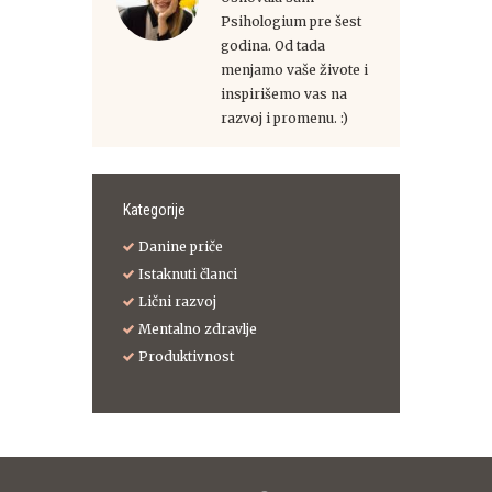
Psihologium pre šest
godina. Od tada
menjamo vaše živote i
inspirišemo vas na
razvoj i promenu. :)
Kategorije
Danine priče
Istaknuti članci
Lični razvoj
Mentalno zdravlje
Produktivnost