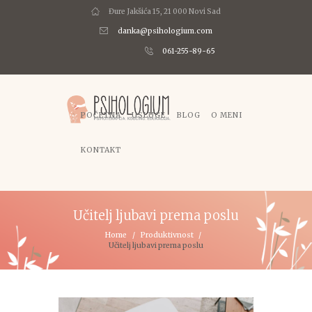
Đure Jakšića 15, 21 000 Novi Sad
danka@psihologium.com
061-255-89-65
POČETNA
USLUGE
BLOG
O MENI
KONTAKT
Učitelj ljubavi prema poslu
Home
Produktivnost
Učitelj ljubavi prema poslu