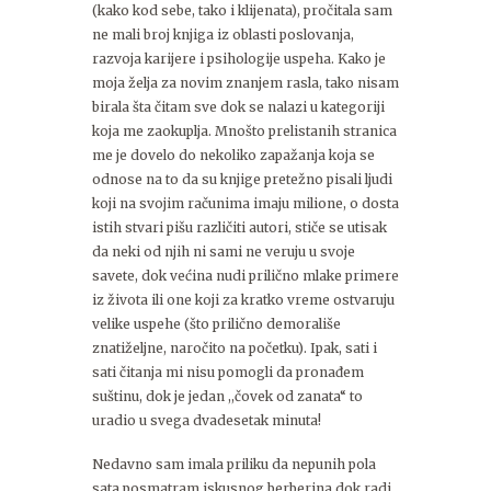
(kako kod sebe, tako i klijenata), pročitala sam
ne mali broj knjiga iz oblasti poslovanja,
razvoja karijere i psihologije uspeha. Kako je
moja želja za novim znanjem rasla, tako nisam
birala šta čitam sve dok se nalazi u kategoriji
koja me zaokuplja. Mnošto prelistanih stranica
me je dovelo do nekoliko zapažanja koja se
odnose na to da su knjige pretežno pisali ljudi
koji na svojim računima imaju milione, o dosta
istih stvari pišu različiti autori, stiče se utisak
da neki od njih ni sami ne veruju u svoje
savete, dok većina nudi prilično mlake primere
iz života ili one koji za kratko vreme ostvaruju
velike uspehe (što prilično demorališe
znatiželjne, naročito na početku). Ipak, sati i
sati čitanja mi nisu pomogli da pronađem
suštinu, dok je jedan ,,čovek od zanata“ to
uradio u svega dvadesetak minuta!
Nedavno sam imala priliku da nepunih pola
sata posmatram iskusnog berberina dok radi